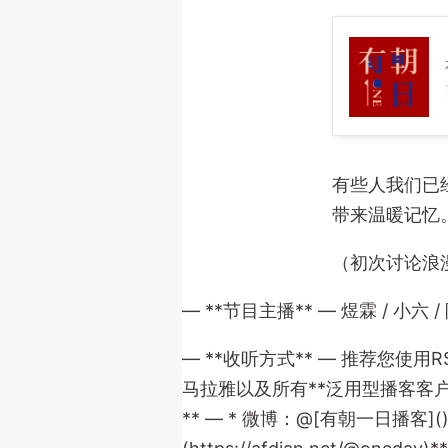
10 被爱好似有靠山 | 说说我
有些人我们已
带来温暖记忆
（初次讨论浪漫
— **节目主播** — 煜霖 / 小六 
— **收听方式** — 推荐您使用
马拉雅以及所有**泛用型播客客户端*
** — * 微博：@[有朝一日播客](