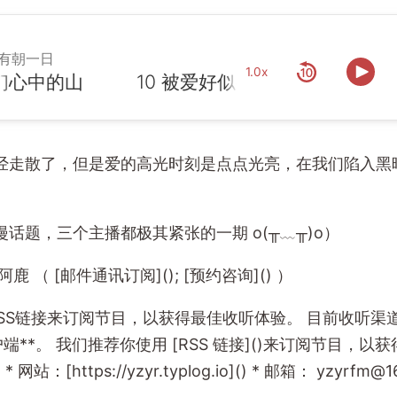
有朝一日
1.0x
们心中的山
经走散了，但是爱的高光时刻是点点光亮，在我们陷入黑
。
话题，三个主播都极其紧张的一期 o(╥﹏╥)o）
/ 阿鹿 （ [邮件通讯订阅](
); [预约咨询](
) ）
RSS链接来订阅节目，以获得最佳收听体验。 目前收听渠道：A
*。 我们推荐你使用 [RSS 链接](
)来订阅节目，以获
) * 网站：[https://yzyr.typlog.io](
) * 邮箱：
yzyrfm@1