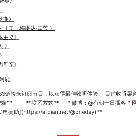
金智英》
》
秋期》
- 〔美〕梅琳达·盖茨 》
本主义》
 》
》
为母亲》
 阿鹿
RSS链接来订阅节目，以获得最佳收听体验。 目前收听渠道：A
— **联系方式** — * 微博：@有朝一日播客 * 网站：https
电赞助](https://afdian.net/@oneday)**