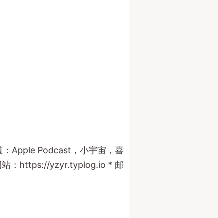
pple Podcast，小宇宙，喜
://yzyr.typlog.io * 邮