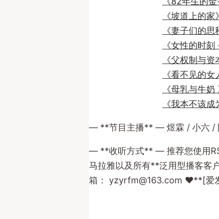
《82年生的
《坡道上的家
《妻子们的思
《女性的时刻 
《父权制与资
《看不见的女人
《母乳与牛奶 
《我本不该成
— **节目主播** — 煜霖 / 小六 /
— **收听方式** — 推荐您使用
马拉雅以及所有**泛用型播客客户端**。 
箱：
yzyrfm@163.com
❤️**[爱发