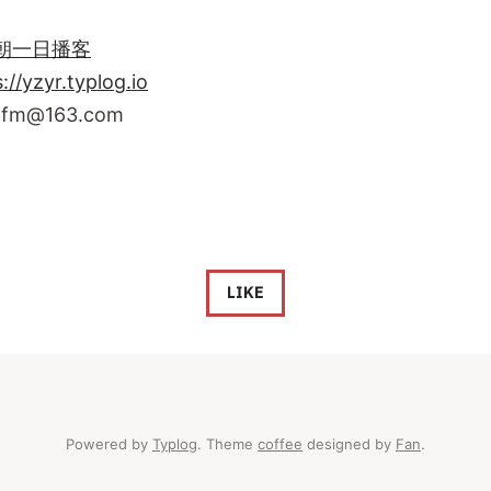
朝一日播客
://yzyr.typlog.io
rfm@163.com
LIKE
Powered by
Typlog
. Theme
coffee
designed by
Fan
.