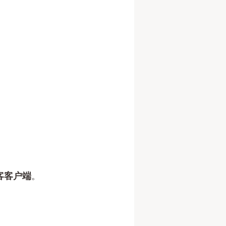
客客户端
。