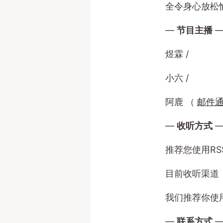
全令身心放松
—
节目主播
煜霖 /
小六 /
阿鹿 （
邮件
—
收听方式
推荐您使用R
目前收听渠道：
我们推荐你使
—
联系方式