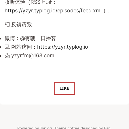
收听体验（RSS 地址：
https://yzyr.typlog.io/episodes/feed.xml
）。
📮 反馈请致
微博：@有朝一日播客
💻 网站访问：
https://yzyr.typlog.io
📩
yzyrfm@163.com
LIKE
Powered by
Typlog
. Theme
coffee
designed by
Fan
.