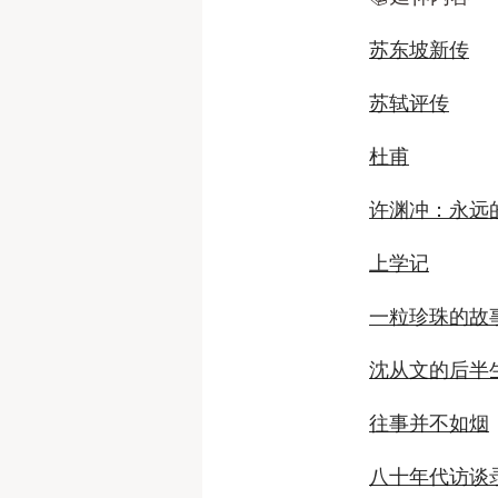
苏东坡新传
苏轼评传
杜甫
许渊冲：永远
上学记
一粒珍珠的故
沈从文的后半
往事并不如烟
八十年代访谈