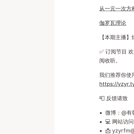
从一元一次方
伽罗瓦理论
【本期主播】煜霖
✅️ 订阅节目 欢
阅收听。
我们推荐你使用
https://yzyr.
📮 反馈请致
微博：@有
💻 网站访
📩
yzyrfm