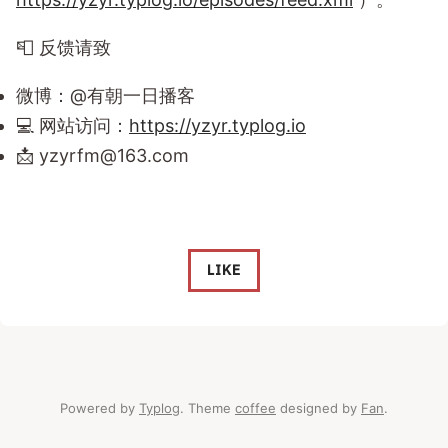
📮 反馈请致
微博：@有朝一日播客
💻 网站访问：
https://yzyr.typlog.io
📩
yzyrfm@163.com
LIKE
Powered by
Typlog
. Theme
coffee
designed by
Fan
.