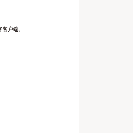
客客户端
。