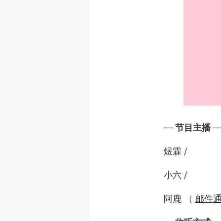
—
节目主播
煜霖 /
小六 /
阿鹿 （
邮件