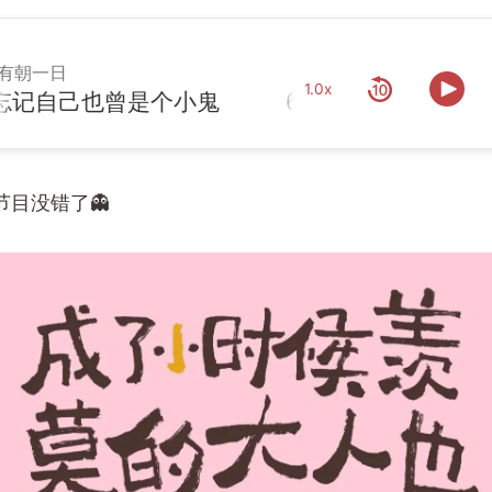
有朝一日
1.0x
记自己也曾是个小鬼
节目没错了👻