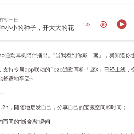
有朝一日
1.0x
小的种子，开大大的花
ezo通勤耳机陪伴播出。“当我看到你戴「鸢」，就知道你
，支持专属app联动的Tezo通勤耳机「鸢X」已经上线，
地舒适地享受~
—
1m²和2.2h，随随地启发自己，分享自己的宝藏空间和时间；
期不约而同的“断舍离”瞬间；