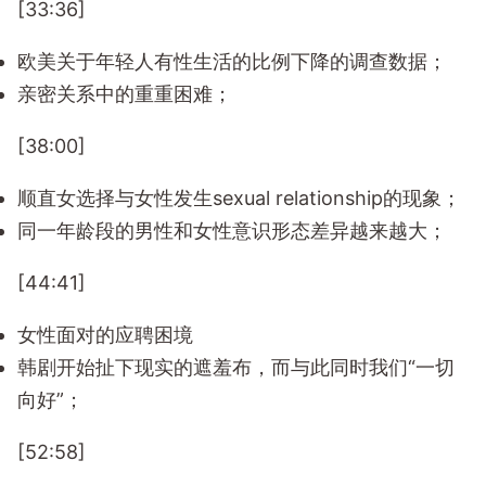
[33:36]
欧美关于年轻人有性生活的比例下降的调查数据；
亲密关系中的重重困难；
[38:00]
顺直女选择与女性发生sexual relationship的现象；
同一年龄段的男性和女性意识形态差异越来越大；
[44:41]
女性面对的应聘困境
韩剧开始扯下现实的遮羞布，而与此同时我们“一切
向好”；
[52:58]