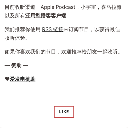
目前收听渠道：Apple Podcast，小宇宙，喜马拉雅
以及所有
泛用型播客客户端
。
我们推荐你使用
RSS 链接
来订阅节目，以获得最佳
收听体验。
如果你喜欢我们的节目，欢迎推荐给朋友一起收听。
—
赞助
—
❤️
爱发电赞助
LIKE