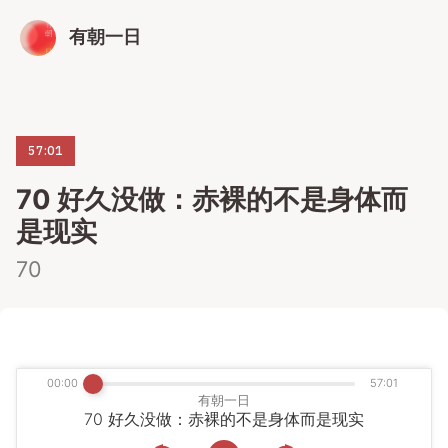
有朝一日
57:01
70 好久没做：赤裸的不是身体而
是现实
70
00:00
57:01
有朝一日
70 好久没做：赤裸的不是身体而是现实